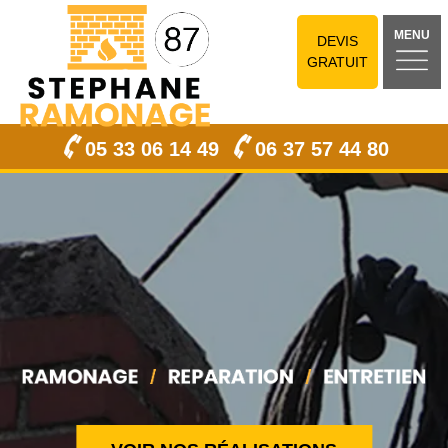
MENU
DEVIS
GRATUIT
05 33 06 14 49
06 37 57 44 80