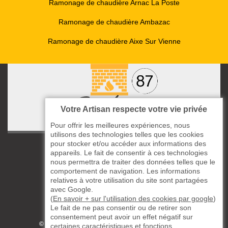
Ramonage de chaudière Arnac La Poste
Ramonage de chaudière Ambazac
Ramonage de chaudière Aixe Sur Vienne
Votre Artisan respecte votre vie privée
Pour offrir les meilleures expériences, nous
utilisons des technologies telles que les cookies
pour stocker et/ou accéder aux informations des
ccas le Bourg
appareils. Le fait de consentir à ces technologies
87220 Boisseuil
nous permettra de traiter des données telles que le
05 33 06 14 49
comportement de navigation. Les informations
relatives à votre utilisation du site sont partagées
avec Google.
06 37 57 44 80
(
En savoir + sur l'utilisation des cookies par google
)
Le fait de ne pas consentir ou de retirer son
Siret : 823732649
consentement peut avoir un effet négatif sur
©2019 - 2026 TOUS DROITS RÉSERVÉS
certaines caractéristiques et fonctions.