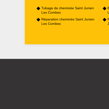
Tubage de cheminée Saint Junien
Les Combes
Réparation cheminée Saint Junien
Les Combes