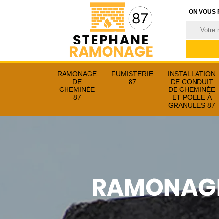
ON VOUS 
RAMONAGE
FUMISTERIE
INSTALLATION
DE
87
DE CONDUIT
CHEMINÉE
DE CHEMINÉE
87
ET POELE À
GRANULES 87