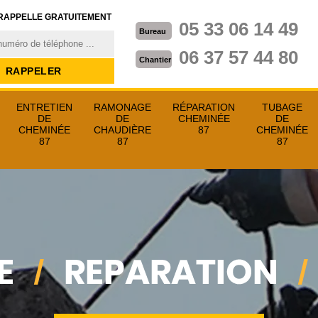
RAPPELLE GRATUITEMENT
05 33 06 14 49
Bureau
06 37 57 44 80
Chantier
ENTRETIEN
RAMONAGE
RÉPARATION
TUBAGE
DE
DE
CHEMINÉE
DE
CHEMINÉE
CHAUDIÈRE
87
CHEMINÉE
87
87
87