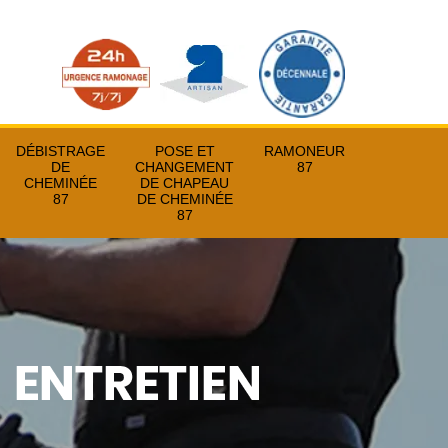
DÉBISTRAGE
POSE ET
RAMONEUR
DE
CHANGEMENT
87
CHEMINÉE
DE CHAPEAU
87
DE CHEMINÉE
87