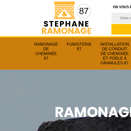
ON VOUS 
RAMONAGE
FUMISTERIE
INSTALLATION
DE
87
DE CONDUIT
CHEMINÉE
DE CHEMINÉE
87
ET POELE À
GRANULES 87