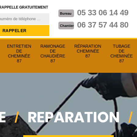
RAPPELLE GRATUITEMENT
05 33 06 14 49
Bureau
06 37 57 44 80
Chantier
ENTRETIEN
RAMONAGE
RÉPARATION
TUBAGE
DE
DE
CHEMINÉE
DE
CHEMINÉE
CHAUDIÈRE
87
CHEMINÉE
87
87
87