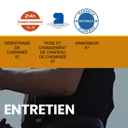
DÉBISTRAGE
POSE ET
RAMONEUR
DE
CHANGEMENT
87
CHEMINÉE
DE CHAPEAU
87
DE CHEMINÉE
87