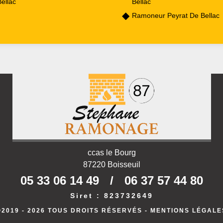
ellac
Bellac
Ramoneur Peyrat De Bellac
ccas le Bourg
87220 Boisseuil
05 33 06 14 49
/
06 37 57 44 80
Siret : 823732649
©2019 - 2026 TOUS DROITS RÉSERVÉS -
MENTIONS LÉGALE