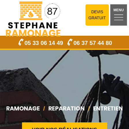
MENU
DEVIS
GRATUIT
05 33 06 14 49
06 37 57 44 80