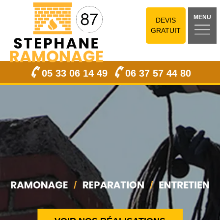
MENU
DEVIS
GRATUIT
05 33 06 14 49
06 37 57 44 80