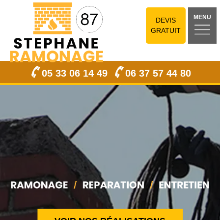
MENU
DEVIS
GRATUIT
05 33 06 14 49
06 37 57 44 80