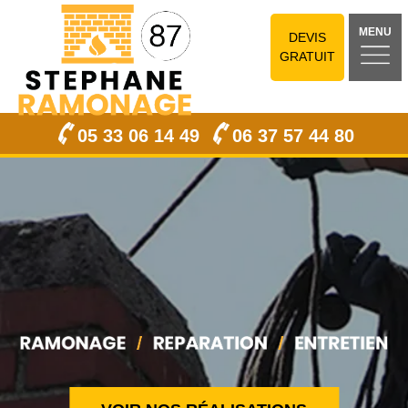
MENU
DEVIS
GRATUIT
05 33 06 14 49
06 37 57 44 80