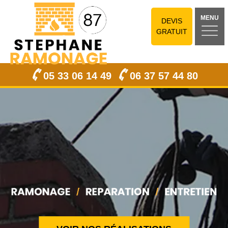
MENU
DEVIS
GRATUIT
05 33 06 14 49
06 37 57 44 80