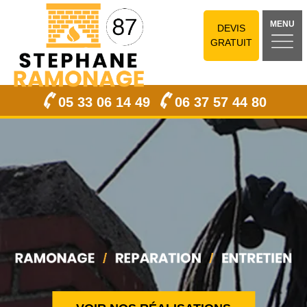
MENU
DEVIS
GRATUIT
05 33 06 14 49
06 37 57 44 80