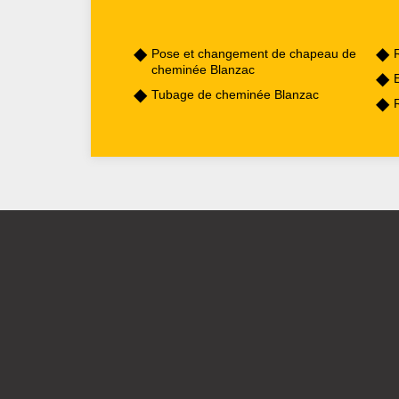
Pose et changement de chapeau de
cheminée Blanzac
Tubage de cheminée Blanzac