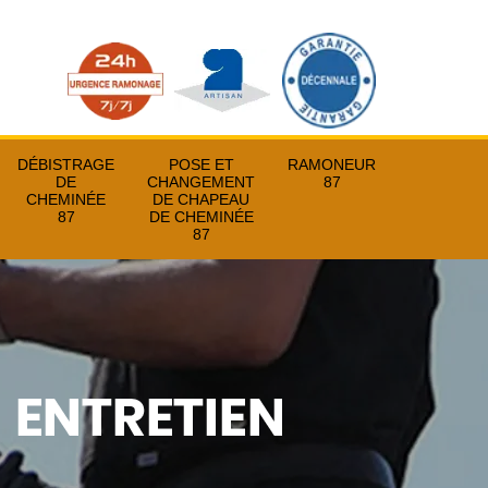
DÉBISTRAGE
POSE ET
RAMONEUR
DE
CHANGEMENT
87
CHEMINÉE
DE CHAPEAU
87
DE CHEMINÉE
87