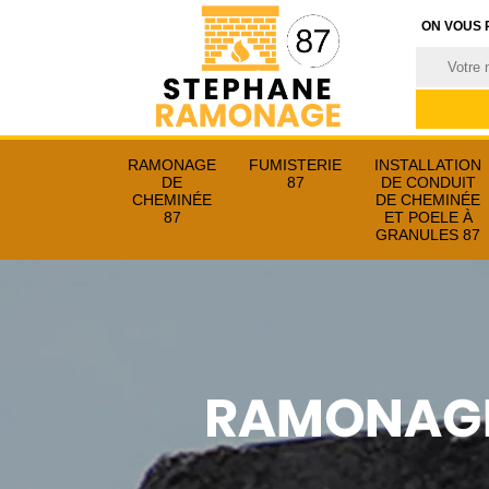
ON VOUS 
RAMONAGE
FUMISTERIE
INSTALLATION
DE
87
DE CONDUIT
CHEMINÉE
DE CHEMINÉE
87
ET POELE À
GRANULES 87