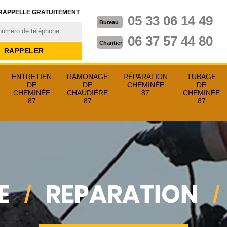
RAPPELLE GRATUITEMENT
05 33 06 14 49
Bureau
06 37 57 44 80
Chantier
ENTRETIEN
RAMONAGE
RÉPARATION
TUBAGE
DE
DE
CHEMINÉE
DE
CHEMINÉE
CHAUDIÈRE
87
CHEMINÉE
87
87
87