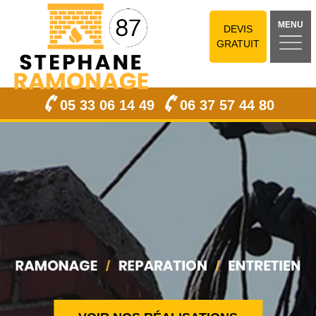
MENU
DEVIS
GRATUIT
05 33 06 14 49
06 37 57 44 80