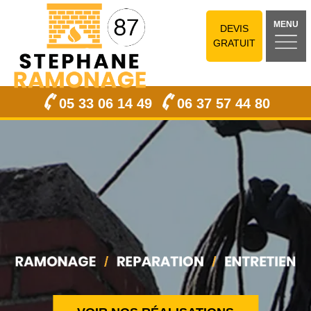
MENU
DEVIS
GRATUIT
05 33 06 14 49
06 37 57 44 80