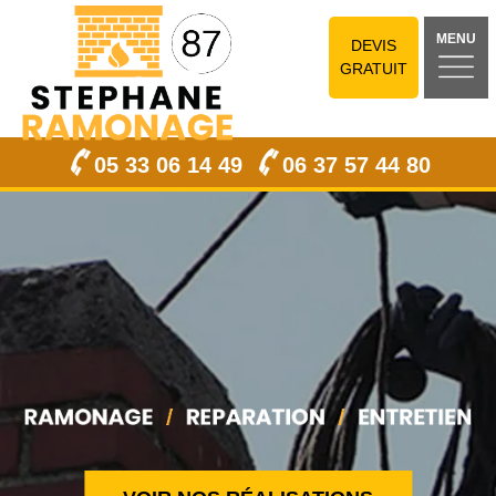
MENU
DEVIS
GRATUIT
05 33 06 14 49
06 37 57 44 80