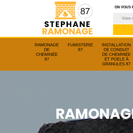
ON VOUS 
RAMONAGE
FUMISTERIE
INSTALLATION
DE
87
DE CONDUIT
CHEMINÉE
DE CHEMINÉE
87
ET POELE À
GRANULES 87