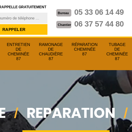
RAPPELLE GRATUITEMENT
05 33 06 14 49
Bureau
06 37 57 44 80
Chantier
ENTRETIEN
RAMONAGE
RÉPARATION
TUBAGE
DE
DE
CHEMINÉE
DE
CHEMINÉE
CHAUDIÈRE
87
CHEMINÉE
87
87
87