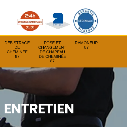
DÉBISTRAGE
POSE ET
RAMONEUR
DE
CHANGEMENT
87
CHEMINÉE
DE CHAPEAU
87
DE CHEMINÉE
87