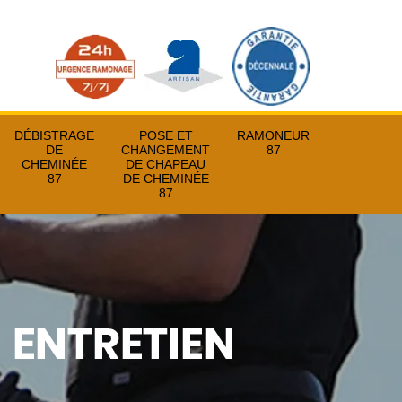
DÉBISTRAGE
POSE ET
RAMONEUR
DE
CHANGEMENT
87
CHEMINÉE
DE CHAPEAU
87
DE CHEMINÉE
87