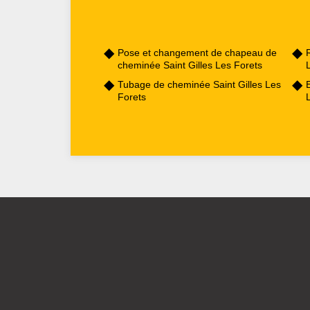
Pose et changement de chapeau de
cheminée Saint Gilles Les Forets
Tubage de cheminée Saint Gilles Les
E
Forets