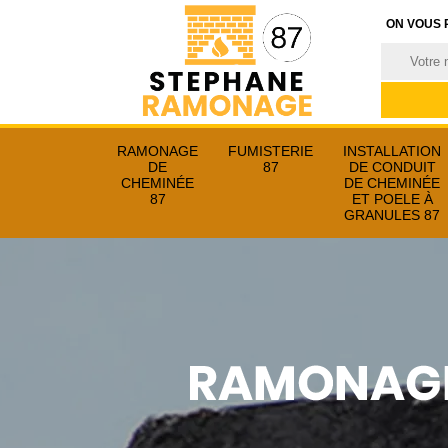
ON VOUS 
RAMONAGE
FUMISTERIE
INSTALLATION
DE
87
DE CONDUIT
CHEMINÉE
DE CHEMINÉE
87
ET POELE À
GRANULES 87