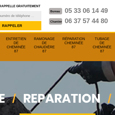
RAPPELLE GRATUITEMENT
05 33 06 14 49
Bureau
06 37 57 44 80
Chantier
ENTRETIEN
RAMONAGE
RÉPARATION
TUBAGE
DE
DE
CHEMINÉE
DE
CHEMINÉE
CHAUDIÈRE
87
CHEMINÉE
87
87
87