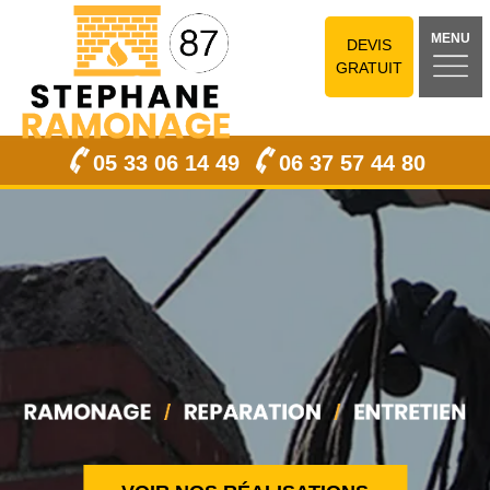
MENU
DEVIS
GRATUIT
05 33 06 14 49
06 37 57 44 80