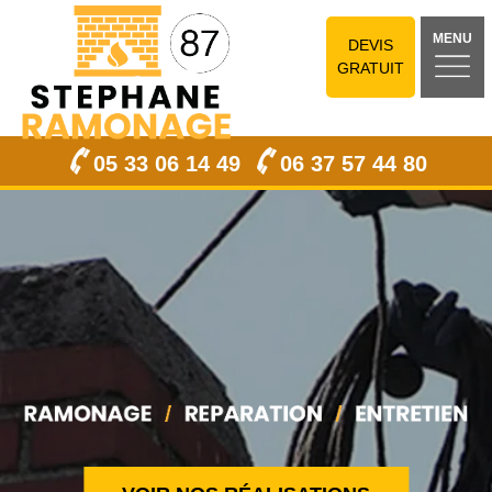
MENU
DEVIS
GRATUIT
05 33 06 14 49
06 37 57 44 80