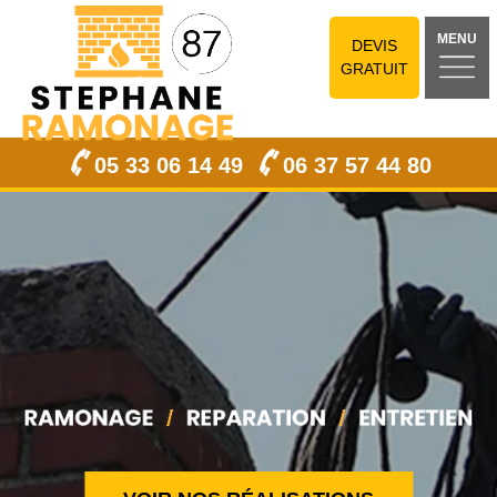
MENU
DEVIS
GRATUIT
05 33 06 14 49
06 37 57 44 80