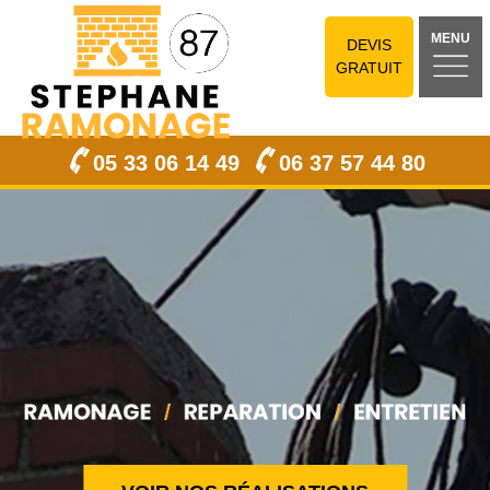
MENU
DEVIS
GRATUIT
05 33 06 14 49
06 37 57 44 80