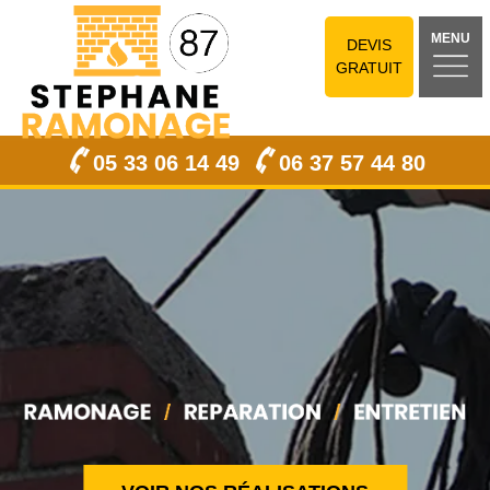
MENU
DEVIS
GRATUIT
05 33 06 14 49
06 37 57 44 80