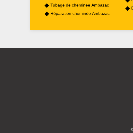
Tubage de cheminée Ambazac
Réparation cheminée Ambazac