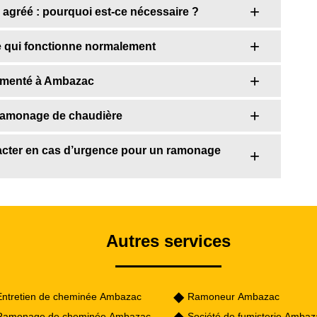
 agréé : pourquoi est-ce nécessaire ?
e qui fonctionne normalement
rimenté à Ambazac
 ramonage de chaudière
tacter en cas d’urgence pour un ramonage
Autres services
Entretien de cheminée Ambazac
Ramoneur Ambazac
Ramonage de cheminée Ambazac
Société de fumisterie Ambaz