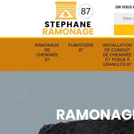
ON VOUS 
RAMONAGE
FUMISTERIE
INSTALLATION
DE
87
DE CONDUIT
CHEMINÉE
DE CHEMINÉE
87
ET POELE À
GRANULES 87