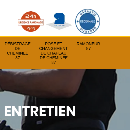
DÉBISTRAGE
POSE ET
RAMONEUR
DE
CHANGEMENT
87
CHEMINÉE
DE CHAPEAU
87
DE CHEMINÉE
87