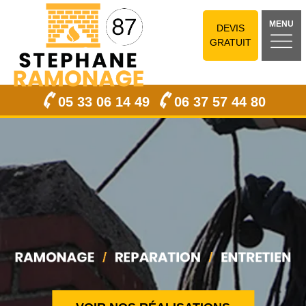
MENU
DEVIS
GRATUIT
05 33 06 14 49
06 37 57 44 80