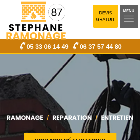
MENU
DEVIS
GRATUIT
05 33 06 14 49
06 37 57 44 80