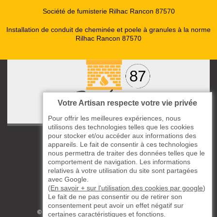
Société de fumisterie Rilhac Rancon 87570
Installation de conduit de cheminée et poele à granules à la norme
Rilhac Rancon 87570
Votre Artisan respecte votre vie privée
Pour offrir les meilleures expériences, nous
utilisons des technologies telles que les cookies
pour stocker et/ou accéder aux informations des
ccas le Bourg
appareils. Le fait de consentir à ces technologies
87220 Boisseuil
nous permettra de traiter des données telles que le
05 33 06 14 49
comportement de navigation. Les informations
relatives à votre utilisation du site sont partagées
avec Google.
06 37 57 44 80
(
En savoir + sur l'utilisation des cookies par google
)
Le fait de ne pas consentir ou de retirer son
Siret : 823732649
consentement peut avoir un effet négatif sur
©2019 - 2026 TOUS DROITS RÉSERVÉS
certaines caractéristiques et fonctions.