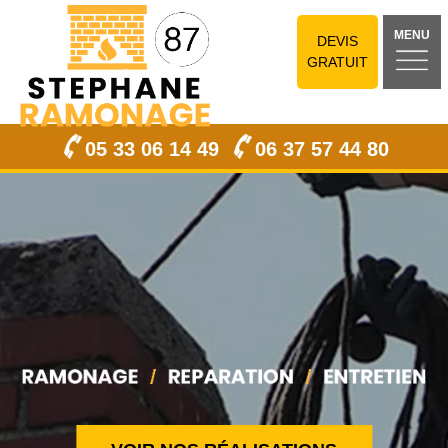
MENU
DEVIS
GRATUIT
05 33 06 14 49
06 37 57 44 80