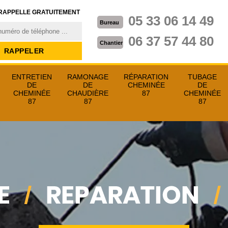
RAPPELLE GRATUITEMENT
05 33 06 14 49
Bureau
06 37 57 44 80
Chantier
ENTRETIEN
RAMONAGE
RÉPARATION
TUBAGE
DE
DE
CHEMINÉE
DE
CHEMINÉE
CHAUDIÈRE
87
CHEMINÉE
87
87
87