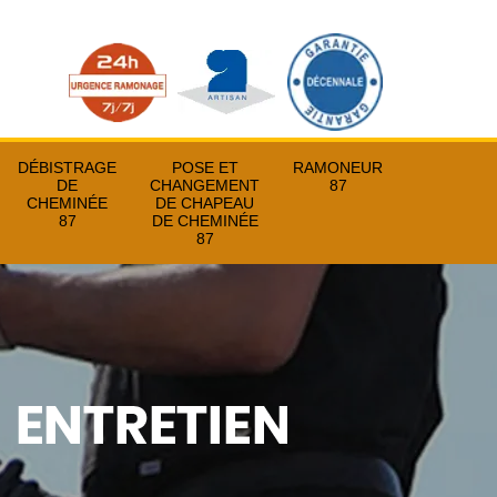
DÉBISTRAGE
POSE ET
RAMONEUR
DE
CHANGEMENT
87
CHEMINÉE
DE CHAPEAU
87
DE CHEMINÉE
87