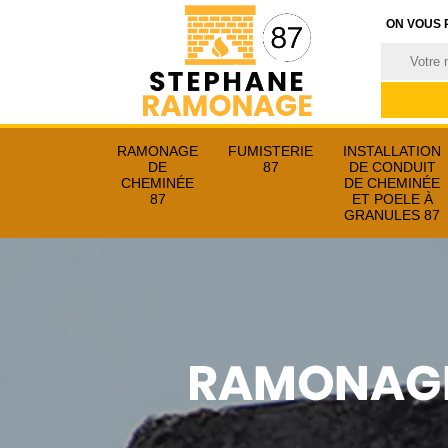
ON VOUS 
RAMONAGE
FUMISTERIE
INSTALLATION
DE
87
DE CONDUIT
CHEMINÉE
DE CHEMINÉE
87
ET POELE À
GRANULES 87