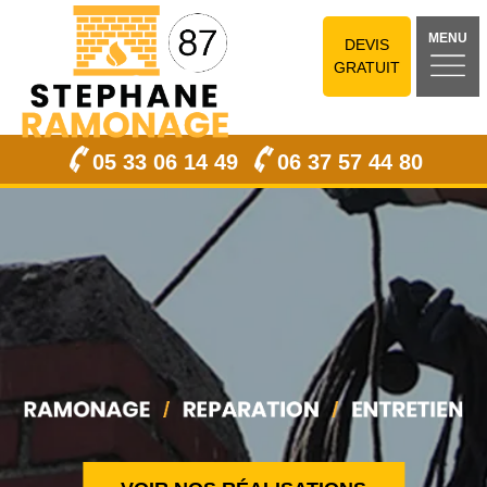
MENU
DEVIS
GRATUIT
05 33 06 14 49
06 37 57 44 80