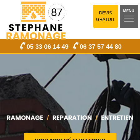
MENU
DEVIS
GRATUIT
05 33 06 14 49
06 37 57 44 80