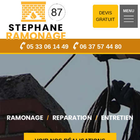
MENU
DEVIS
GRATUIT
05 33 06 14 49
06 37 57 44 80