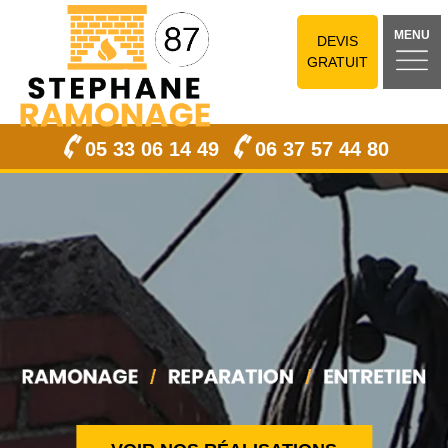
MENU
DEVIS
GRATUIT
05 33 06 14 49
06 37 57 44 80