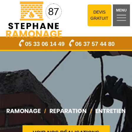
MENU
DEVIS
GRATUIT
05 33 06 14 49
06 37 57 44 80