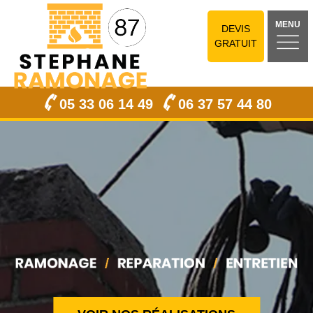
MENU
DEVIS
GRATUIT
05 33 06 14 49
06 37 57 44 80