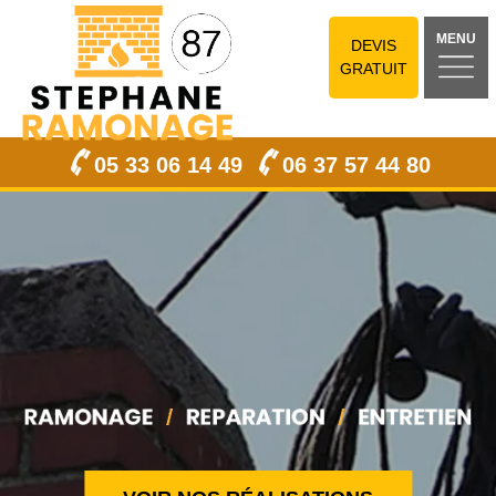
MENU
DEVIS
GRATUIT
05 33 06 14 49
06 37 57 44 80