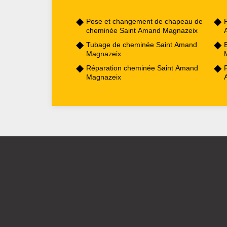
Pose et changement de chapeau de
cheminée Saint Amand Magnazeix
Tubage de cheminée Saint Amand
Magnazeix
Réparation cheminée Saint Amand
Magnazeix