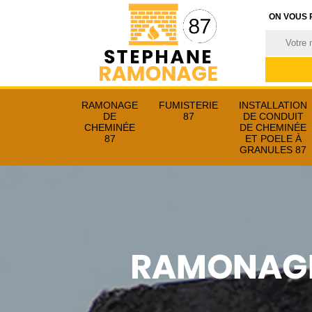
ON VOUS 
RAMONAGE
FUMISTERIE
INSTALLATION
DE
87
DE CONDUIT
CHEMINÉE
DE CHEMINÉE
87
ET POELE À
GRANULES 87