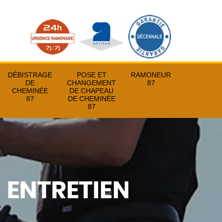
DÉBISTRAGE
POSE ET
RAMONEUR
DE
CHANGEMENT
87
CHEMINÉE
DE CHAPEAU
87
DE CHEMINÉE
87