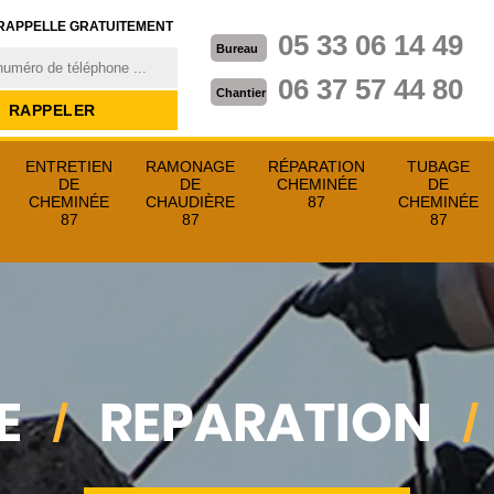
RAPPELLE GRATUITEMENT
05 33 06 14 49
Bureau
06 37 57 44 80
Chantier
ENTRETIEN
RAMONAGE
RÉPARATION
TUBAGE
DE
DE
CHEMINÉE
DE
CHEMINÉE
CHAUDIÈRE
87
CHEMINÉE
87
87
87