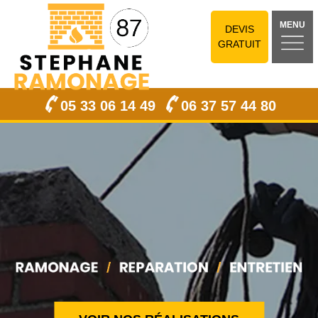
MENU
DEVIS
GRATUIT
05 33 06 14 49
06 37 57 44 80