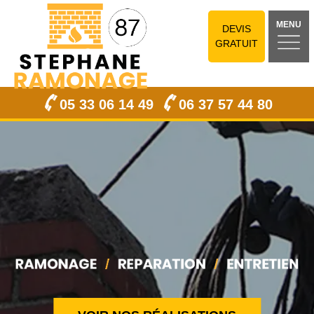
MENU
DEVIS
GRATUIT
05 33 06 14 49
06 37 57 44 80