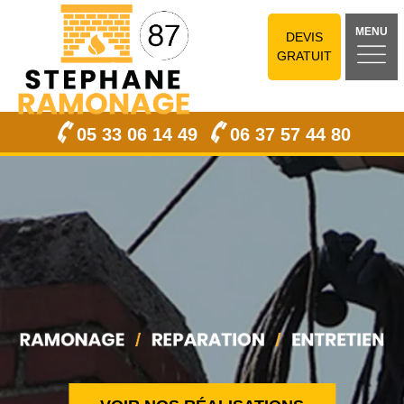
MENU
DEVIS
GRATUIT
05 33 06 14 49
06 37 57 44 80