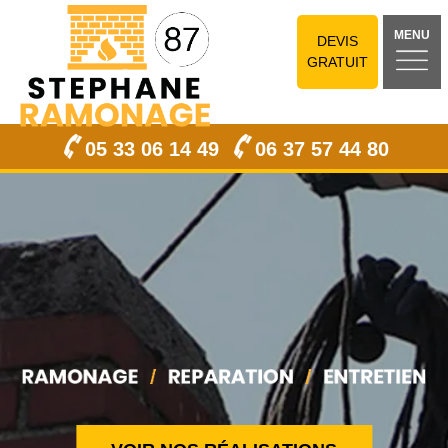
MENU
DEVIS
GRATUIT
05 33 06 14 49
06 37 57 44 80