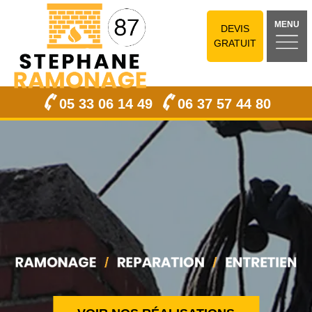
MENU
DEVIS
GRATUIT
05 33 06 14 49
06 37 57 44 80