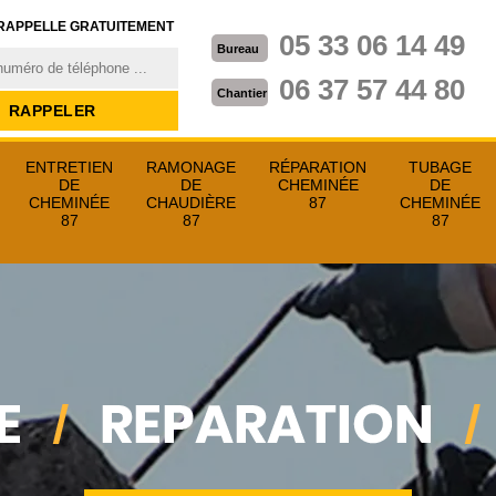
RAPPELLE GRATUITEMENT
05 33 06 14 49
Bureau
06 37 57 44 80
Chantier
ENTRETIEN
RAMONAGE
RÉPARATION
TUBAGE
DE
DE
CHEMINÉE
DE
CHEMINÉE
CHAUDIÈRE
87
CHEMINÉE
87
87
87