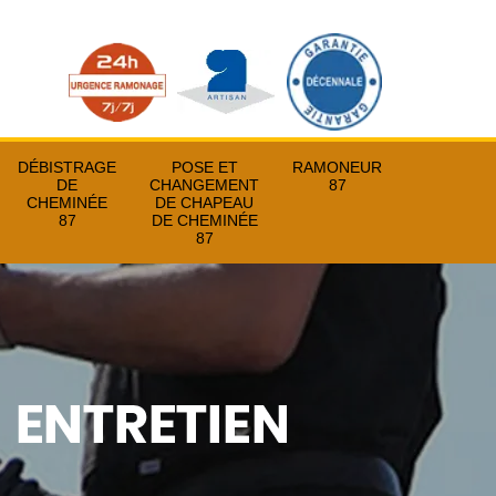
DÉBISTRAGE
POSE ET
RAMONEUR
DE
CHANGEMENT
87
CHEMINÉE
DE CHAPEAU
87
DE CHEMINÉE
87