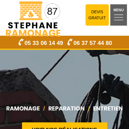
MENU
DEVIS
GRATUIT
05 33 06 14 49
06 37 57 44 80