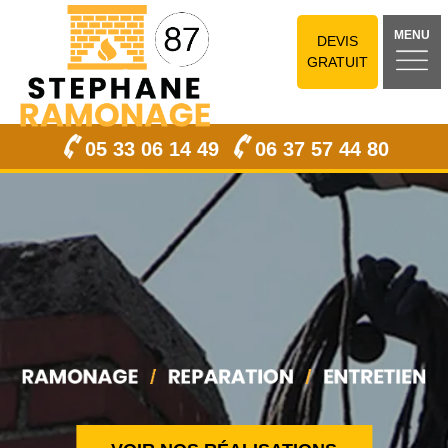
MENU
DEVIS
GRATUIT
05 33 06 14 49
06 37 57 44 80