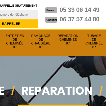
RAPPELLE GRATUITEMENT
05 33 06 14 49
Bureau
06 37 57 44 80
Chantier
ENTRETIEN
RAMONAGE
RÉPARATION
TUBAGE
DE
DE
CHEMINÉE
DE
CHEMINÉE
CHAUDIÈRE
87
CHEMINÉE
87
87
87