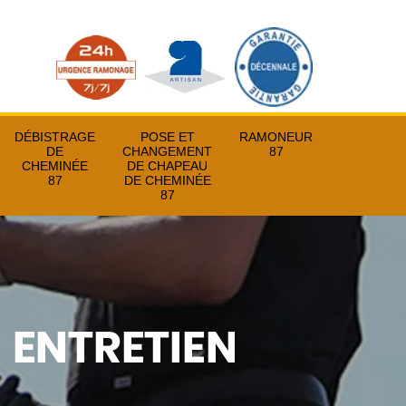
DÉBISTRAGE
POSE ET
RAMONEUR
DE
CHANGEMENT
87
CHEMINÉE
DE CHAPEAU
87
DE CHEMINÉE
87