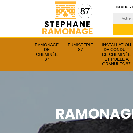
ON VOUS 
RAMONAGE
FUMISTERIE
INSTALLATION
DE
87
DE CONDUIT
CHEMINÉE
DE CHEMINÉE
87
ET POELE À
GRANULES 87