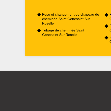
Pose et changement de chapeau de
cheminée Saint Genesaint Sur
Roselle
Tubage de cheminée Saint
Genesaint Sur Roselle