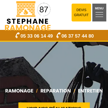
MENU
DEVIS
GRATUIT
05 33 06 14 49
06 37 57 44 80