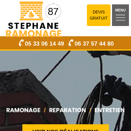
MENU
DEVIS
GRATUIT
05 33 06 14 49
06 37 57 44 80