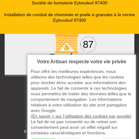
Société de fumisterie Eybouleuf 87400
Installation de conduit de cheminée et poele à granules à la norme
Eybouleuf 87400
Votre Artisan respecte votre vie privée
Pour offrir les meilleures expériences, nous
utilisons des technologies telles que les cookies
pour stocker et/ou accéder aux informations des
ccas le Bourg
appareils. Le fait de consentir à ces technologies
87220 Boisseuil
nous permettra de traiter des données telles que le
05 33 06 14 49
comportement de navigation. Les informations
relatives à votre utilisation du site sont partagées
avec Google.
06 37 57 44 80
(
En savoir + sur l'utilisation des cookies par google
)
Le fait de ne pas consentir ou de retirer son
Siret : 823732649
consentement peut avoir un effet négatif sur
©2019 - 2026 TOUS DROITS RÉSERVÉS
certaines caractéristiques et fonctions.