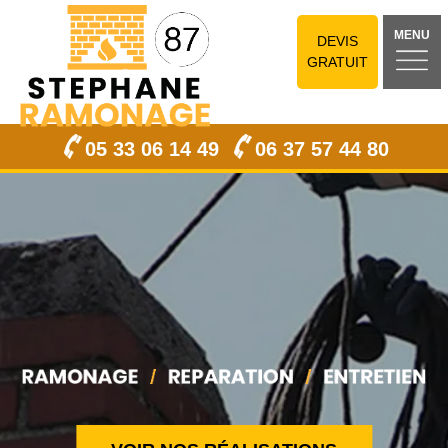
MENU
DEVIS
GRATUIT
05 33 06 14 49
06 37 57 44 80