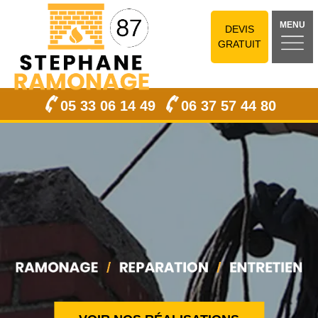
MENU
DEVIS
GRATUIT
05 33 06 14 49
06 37 57 44 80