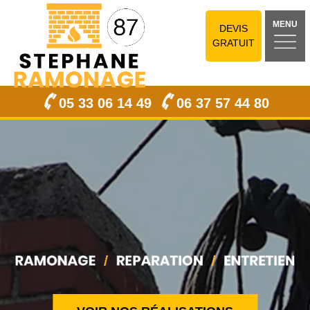
MENU
DEVIS
GRATUIT
05 33 06 14 49
06 37 57 44 80