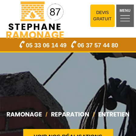
MENU
DEVIS
GRATUIT
05 33 06 14 49
06 37 57 44 80