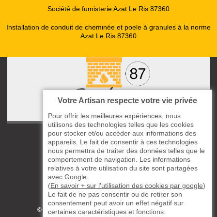
Société de fumisterie Azat Le Ris 87360
Installation de conduit de cheminée et poele à granules à la norme
Azat Le Ris 87360
Votre Artisan respecte votre vie privée
Pour offrir les meilleures expériences, nous
utilisons des technologies telles que les cookies
pour stocker et/ou accéder aux informations des
ccas le Bourg
appareils. Le fait de consentir à ces technologies
87220 Boisseuil
nous permettra de traiter des données telles que le
05 33 06 14 49
comportement de navigation. Les informations
relatives à votre utilisation du site sont partagées
avec Google.
06 37 57 44 80
(
En savoir + sur l'utilisation des cookies par google
)
Le fait de ne pas consentir ou de retirer son
Siret : 823732649
consentement peut avoir un effet négatif sur
©2019 - 2026 TOUS DROITS RÉSERVÉS
certaines caractéristiques et fonctions.