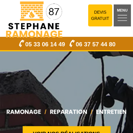
MENU
DEVIS
GRATUIT
05 33 06 14 49
06 37 57 44 80