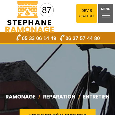
MENU
DEVIS
GRATUIT
05 33 06 14 49
06 37 57 44 80